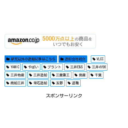
研究以外の造船記事はこちら
造船会社紹介
VLCC
YAMIC
やばい
プラント
三井E&S
三井の56
三井物産
三井造船
三菱重工
倒産
千葉
商船三井
常石造船
玉野
退職
スポンサーリンク