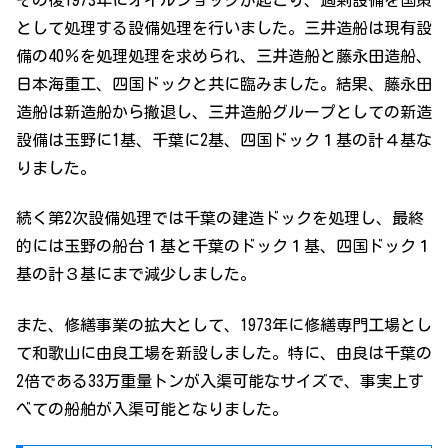
その後1973年にオイルショックが起こり、過剰設備を国策
として処理する設備処理を行いました。三井造船は現有設
備の40％を処理処理を求められ、三井造船と藤永田造船、
日本海重工、四国ドックと共に臨みました。結果、藤永田
造船は新造船から撤退し、三井造船グループとしての新造
設備は玉野に1基、千葉に2基、四国ドック１基の計４基な
りました。
続く第2次設備処理では千葉の建造ドックを処理し、最終
的には玉野の船台１基と千葉のドック１基、四国ドック１
基の計３基にまで減少しました。
また、修繕事業の拡大として、1973年に修繕専門工場とし
て和歌山に由良工場を新設しました。特に、由良は千葉の
2倍である33万重量トンが入渠可能なサイズで、事実上す
べての船舶が入渠可能となりました。