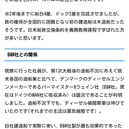
※2年後までに船台4基、ドック2基を完成させましたが、
鉄の確保が全国的に困難となり初の建造船は木造船だった
そうです。日米船鉄交換条約を義務教育課程で学ばれた方
が多いと思います。
B&W社との関係
視察に行った社員が、第1次大戦後の造船不況にあえぐ欧
米各国の造船業と比べて、デンマークのディーゼルエンジ
ンメーカーである
バーマイスター&ウェイン社（B&W社。現
在はドイツのMAN社に吸収済み）は盛況であることが判明
しました。造船不況下でも、ディーゼル機関需要は伸びて
いたのです(それまでの主流は蒸気機関です）。
自社建造船で実際に使い、B&W社製が最も効果的であった