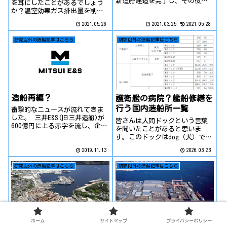
新造船建造を完了し、その役目
を耳にしたことがあるでしょう
を終えることとなりました。造
か？温室効果ガス排出量を削減
船王国日本が作り出したVLCC
するため、二酸化炭素を排出し
2021.05.26
2021.03.25
2021.05.28
と、その大量建造のための大型
ない水素やアンモニアを燃料と
ドック。三井造船にとってのそ
して、推進力を得る次世代船の
研究以外の造船記事はこちら
研究以外の造船記事はこちら
れこそが、この千葉工場でし
ことです。今回は、これら未来
た。その最後...
の船が登場することで一体何が
変わるのか、見て...
造船再編？
護衛艦の病院？艦船修繕を
行う国内造船所一覧
衝撃的なニュースが流れてきま
した。 三井E&S(旧三井造船)が
皆さんは人間ドックという言葉
600億円に上る赤字を流し、企業
を聞いたことがあると思いま
再編に乗り出すそうです。約
す。このドックはdog（犬）では
1000人規模のリストラと事業再
なく、dock（船渠）のことで、
編を主とし、造船事業にもかな
2019.11.13
2026.03.23
もともとは海運造船業で用いら
り大きな影響をうけてます。日
れる用語です。人が病気になれ
本の造船産業：弱小企業の乱立
研究以外の造船記事はこちら
研究以外の造船記事はこちら
ば病院へ行くように、そして健
世界...
康維持のために定期的に検査を
うけるよう...
ホーム
サイトマップ
プライバシーポリシー
かつて造船重工業メーカー
さよなら住友重機マリン