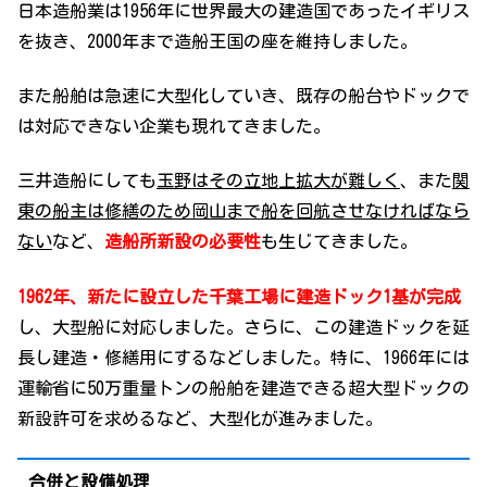
日本造船業は1956年に世界最大の建造国であったイギリス
を抜き、2000年まで造船王国の座を維持しました。
また船舶は急速に大型化していき、既存の船台やドックで
は対応できない企業も現れてきました。
三井造船にしても
玉野はその立地上拡大が難しく
、また
関
東の船主は修繕のため岡山まで船を回航させなければなら
ない
など、
造船所新設の必要性
も生じてきました。
1962年、新たに設立した千葉工場に建造ドック1基が完成
し、大型船に対応しました。さらに、この建造ドックを延
長し建造・修繕用にするなどしました。特に、1966年には
運輸省に50万重量トンの船舶を建造できる超大型ドックの
新設許可を求めるなど、大型化が進みました。
合併と設備処理