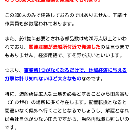
のうち300人が配置転換を余儀なくされます。
この300人のみで建造しておるのではありません。下請け
作業員も多数雇われております。
また、船1隻に必要とされる部品数は約20万点以上といわ
れており、
関連産業が造船所付近で発達した
のは言うまで
もありません。経済用語で、すそ野が広いといいます。
つまり、
事業所1つがなくなるだけで、地域経済に与える
打撃は計り知れないほど大きなもの
なのです。
特に、造船所は広大な土地を必要とすることから田舎寄り
（ｺﾞﾒﾝﾅｻｲ）の場所に多く存在します。配置転換となると
間違いなく県外へ行くこととなるでしょうし、解雇となれ
ば会社自体が少ない田舎ですから、当然再就職も難しいの
です。