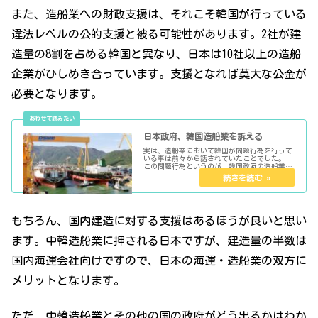
また、造船業への財政支援は、それこそ韓国が行っている
違法レベルの公的支援と被る可能性があります。2社が建
造量の8割を占める韓国と異なり、日本は10社以上の造船
企業がひしめき合っています。支援となれば莫大な公金が
必要となります。
日本政府、韓国造船業を訴える
実は、造船業において韓国が問題行為を行って
いる事は前々から話されていたことでした。
この問題行為というのが、韓国政府の造船業に
対する公的支援の異常さなんです。
もちろん、国内建造に対する支援はあるほうが良いと思い
ます。中韓造船業に押される日本ですが、建造量の半数は
国内海運会社向けですので、日本の海運・造船業の双方に
メリットとなります。
ただ、中韓造船業とその他の国の政府がどう出るかはわか