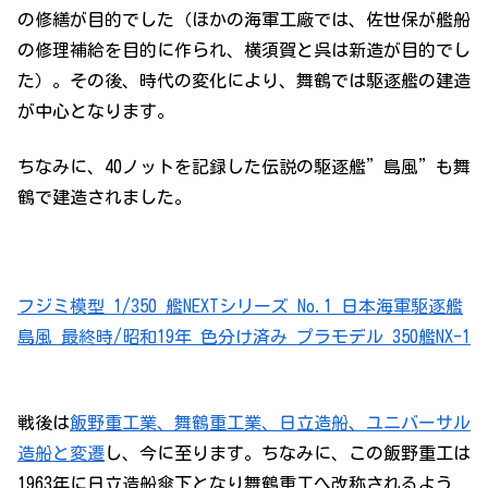
の修繕が目的でした（ほかの海軍工廠では、佐世保が艦船
の修理補給を目的に作られ、横須賀と呉は新造が目的でし
た）。その後、時代の変化により、舞鶴では駆逐艦の建造
が中心となります。
ちなみに、40ノットを記録した伝説の駆逐艦”島風”も舞
鶴で建造されました。
フジミ模型 1/350 艦NEXTシリーズ No.1 日本海軍駆逐艦
島風 最終時/昭和19年 色分け済み プラモデル 350艦NX-1
戦後は
飯野重工業、舞鶴重工業、日立造船、ユニバーサル
造船と変遷
し、今に至ります。ちなみに、この飯野重工は
1963年に日立造船傘下となり舞鶴重工へ改称されるよう