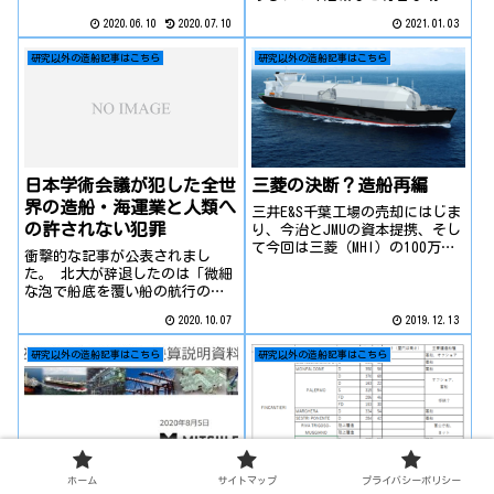
です。
地もあり、また昨今ではかなり
2020.06.10
2020.07.10
2021.01.03
有名になった今治タオルもあり
ますね。さて、世界の造船市場
研究以外の造船記事はこちら
研究以外の造船記事はこちら
において、今治は日本最大の造
船産業地域として知られており
ます。特に国内建造量1位の今治
造船は瀬戸内を中心に展開して
おり、世界市場で唯一戦えてい
る企業でもあります。ちなみ
に、企業シンボルは＄（ドルマ
日本学術会議が犯した全世
三菱の決断？造船再編
ーク）と似ていることから、船
界の造船・海運業と人類へ
主には「お金を運んできてくれ
三井E&S千葉工場の売却にはじま
る船」と評判です。ここでは、
の許されない犯罪
り、今治とJMUの資本提携、そし
今治造船の社史やそのグループ
て今回は三菱（MHI）の100万ト
衝撃的な記事が公表されまし
規模、建造船種、戦略などを紹
ンドックである香焼工場が売却
た。 北大が辞退したのは「微細
介します。
される運びとなりました。
な泡で船底を覆い船の航行の抵
抗を減らすＭ教授（流体力学）
2020.10.07
2019.12.13
の研究」。船舶の燃費を１０％
ほど軽減できる可能性があった
研究以外の造船記事はこちら
研究以外の造船記事はこちら
が、これが「軍事研究」と見な
されたという。
三井E&S造船、ファブレス
客船は誰が作る？客船とク
ホーム
サイトマップ
プライバシーポリシー