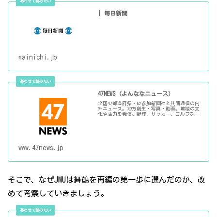
| 毎日新聞
mainichi.jp
47NEWS（よんななニュース）
全国47都道府県・52参加新聞社と共同通信の内
外ニュース。地方創生・写真・動画。地域の文
化や活力を発信。野球、サッカー、ゴルフなど
スポーツも地域密着から五輪まで。新商品・技
術、観光、B級グルメ、映画、音楽、新刊、心
和む記事コーナーなど
www.47news.jp
そこで、なぜJMUは舞鶴を再編の第一歩に選んだのか、改
めて考察していきましょう。