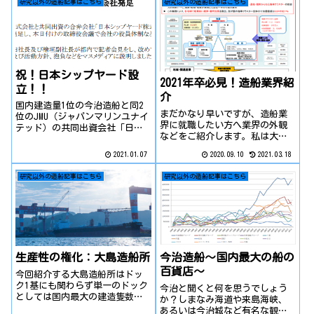
研究以外の造船記事はこちら
研究以外の造船記事はこちら
用語を使わず、今後動画化も検
第2四半期決算の発表が行われ、
討し作成します...
コロナ禍で利...
祝！日本シップヤード設
2021年卒必見！造船業界紹
立！！
介
国内建造量1位の今治造船と同2
まだかなり早いですが、造船業
位のJMU（ジャパンマリンユナイ
界に就職したい方へ業界の外観
テッド）の共同出資会社「日本
などをご紹介します。私は大学
シップヤード（NSY）」が1月1日
院修士で戦後日本の造船産業を
付で設立され、新年5日より営業
2021.01.07
2020.09.10
2021.03.18
研究しており、実際にインタビ
を開始しました。先日記者会見
ューなどにもうかがってます。
が行われましたので、その内容
研究以外の造船記事はこちら
研究以外の造船記事はこちら
少なくとも知っておくべきこと
を見ていきましょう。※新会社
を中心にお伝えし、皆様の就活
の...
に役立てていただければと思い
ます。また、下記の書籍は読ん
でおいて間違いありません。
生産性の権化：大島造船所
今治造船～国内最大の船の
百貨店～
今回紹介する大島造船所はドッ
ク1基にも関わらず単一のドック
今治と聞くと何を思うでしょう
としては国内最大の建造隻数を
か？しまなみ海道や来島海峡、
誇る、生産性特化の珍しい企業
あるいは今治城など有名な観光