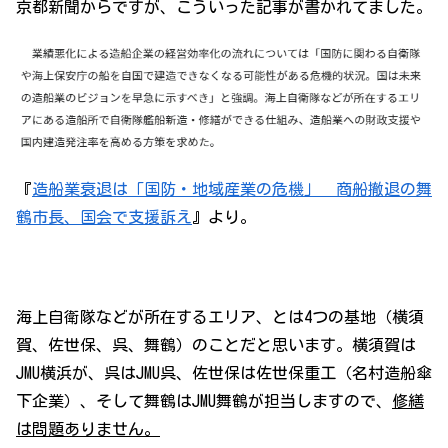
京都新聞からですが、こういった記事が書かれてました。
『
造船業衰退は「国防・地域産業の危機」 商船撤退の舞
鶴市長、国会で支援訴え
』より。
海上自衛隊などが所在するエリア、とは4つの基地（横須
賀、佐世保、呉、舞鶴）のことだと思います。横須賀は
JMU横浜が、呉はJMU呉、佐世保は佐世保重工（名村造船傘
下企業）、そして舞鶴はJMU舞鶴が担当しますので、
修繕
は問題ありません。