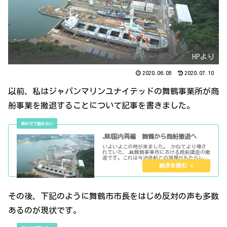
HPより
2020.06.05
2020.07.10
以前、私はジャパンマリンユナイテッドの舞鶴事業所が商
船事業を撤退することについて記事を書きました。
JMU国内再編 舞鶴から商船撤退へ
いよいよこの時が来ました。 かねてより噂さ
れていた、JMU舞鶴事業所における商船建造の撤
退です。これは今治造船との提携がもたらした
とも考えられますね。
その後、下記のように舞鶴市市長をはじめ反対の声も多数
あるのが現状です。