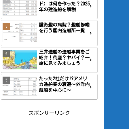
ド）は何を作った？2025
年の建造船を解説
護衛艦の病院？艦船修繕
を行う国内造船所一覧
三井造船の造船事業をご
紹介！倒産？ヤバイ？一
緒に見てみましょう
たった2社だけ!?アメリ
カ造船業の衰退～外洋内
航船を中心に～
スポンサーリンク