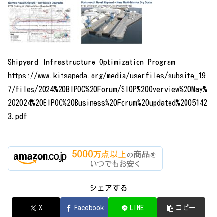
Shipyard Infrastructure Optimization Program
https://www.kitsapeda.org/media/userfiles/subsite_19
7/files/2024%20BIPOC%20Forum/SIOP%20Overview%20May%
202024%20BIPOC%20Business%20Forum%20updated%2005142
3.pdf
シェアする
X
Facebook
LINE
コピー