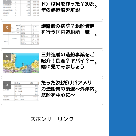
ド）は何を作った？2025
年の建造船を解説
護衛艦の病院？艦船修繕
を行う国内造船所一覧
三井造船の造船事業をご
紹介！倒産？ヤバイ？一
緒に見てみましょう
たった2社だけ!?アメリ
カ造船業の衰退～外洋内
航船を中心に～
スポンサーリンク