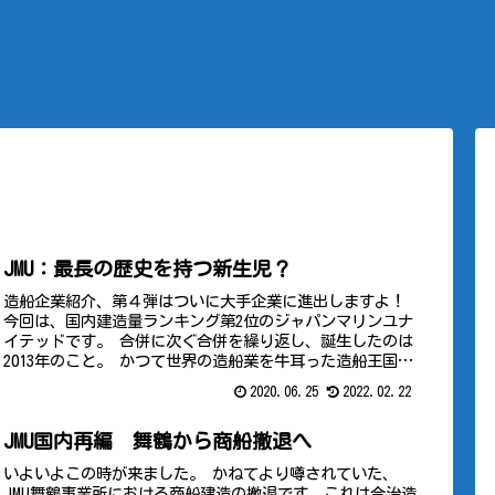
JMU：最長の歴史を持つ新生児？
造船企業紹介、第４弾はついに大手企業に進出しますよ！
今回は、国内建造量ランキング第2位のジャパンマリンユナ
イテッドです。 合併に次ぐ合併を繰り返し、誕生したのは
2013年のこと。 かつて世界の造船業を牛耳った造船王国の
遺産を、この記事で発掘していきます。
2020.06.25
2022.02.22
JMU国内再編 舞鶴から商船撤退へ
いよいよこの時が来ました。 かねてより噂されていた、
JMU舞鶴事業所における商船建造の撤退です。これは今治造